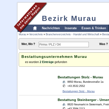
Bezirk Murau
Nachrichten
Inserate
Essen & Trinken
Murau
»
Verzeichnis
»
Branchenverzeichnis - Handel und Wirtschaft
»
Besta
Wer, Wo ?
Was ?
Bestattungsunternehmen Murau
es wurden
2 Einträge
gefunden
Bestattungen Stolz - Murau
8850
Murau
,
Bundesstraße 1a
+43.3532.2552
Bestattungen Stolz - Murau
Bestattung Steinberger - Urnen
8820
Neumarkt in Steiermark
,
Frei
+43.3584.2113