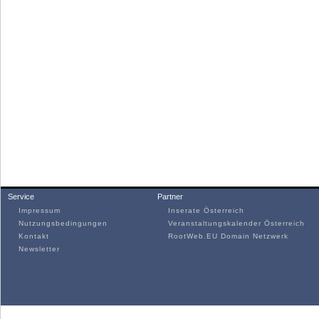
Service
Partner
Impressum
Inserate Österreich
Nutzungsbedingungen
Veranstaltungskalender Österreich
Kontakt
RootWeb.EU Domain Netzwerk
Newsletter