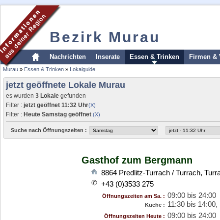
Bezirk Murau
Nachrichten
Inserate
Essen & Trinken
Firmen & 
Murau
»
Essen & Trinken
»
Lokalguide
jetzt geöffnete Lokale Murau
es wurden
3 Lokale
gefunden
Filter :
jetzt geöffnet 11:32 Uhr
(X)
Filter :
Heute Samstag geöffnet
(X)
Suche nach Öffnungszeiten :
Gasthof zum Bergmann
8864
Predlitz-Turrach / Turrach
,
Turr
+43 (0)3533 275
09:00 bis 24:00
Öffnungszeiten am Sa. :
11:30 bis 14:00,
Küche :
09:00 bis 24:00
Öffnungszeiten Heute :