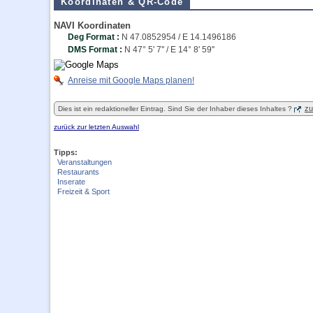
Koordinaten & QR-Code
NAVI Koordinaten
Deg Format :
N
47.0852954
/ E
14.1496186
DMS Format :
N 47° 5' 7'' / E 14° 8' 59''
Anreise mit Google Maps planen!
zu
Dies ist ein redaktioneller Eintrag. Sind Sie der Inhaber dieses Inhaltes ?
zurück zur letzten Auswahl
Tipps:
Veranstaltungen
Restaurants
Inserate
Freizeit & Sport